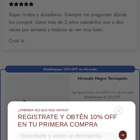
Super lindos y duraderos. Siempre me preguntan dónde
los compré. Llevo más de 3 años usándolos una o dos
veces por semana y todavía se ven muy bien.
Cristi A.
Desbloquea 15% OFF en Miranda
Miranda Negro Terciopelo
3
4
5
6
7
Agrega primero otro MITU a tu carrito para
desbloquear el 15% OFF
¿PRIMERA VEZ QUE NOS VISITAS?
REGISTRATE Y OBTÉN 10% OFF
EN TU PRIMERA COMPRA
Email
➞