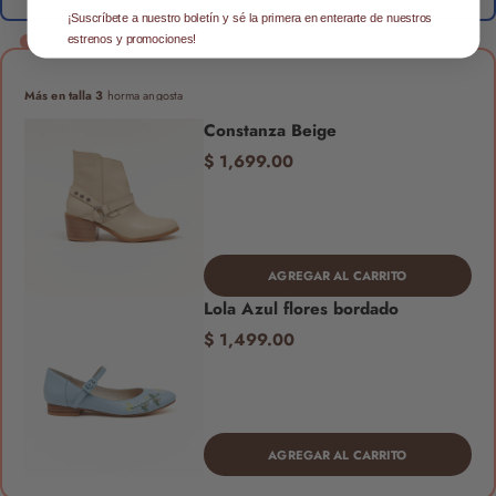
¡Suscríbete a nuestro boletín y sé la primera en enterarte de nuestros
estrenos y promociones!
Más en talla 3
horma angosta
Constanza Beige
$ 1,699.00
AGREGAR AL CARRITO
Lola Azul flores bordado
$ 1,499.00
AGREGAR AL CARRITO