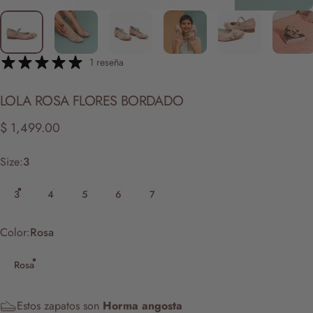
1 reseña
LOLA
ROSA
FLORES
BORDADO
$ 1,499.00
Size
Size:
3
3
4
5
6
7
Color
Color:
Rosa
Rosa
Estos zapatos son
Horma angosta