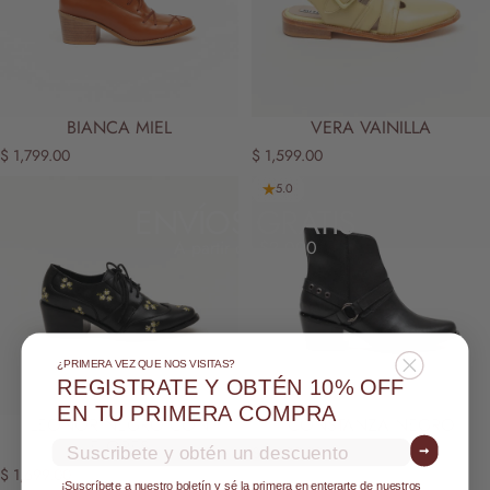
BIANCA MIEL
VERA VAINILLA
$ 1,799.00
$ 1,599.00
5.0
ENVÍOS GRATIS
A partir de $2,000
¿PRIMERA VEZ QUE NOS VISITAS?
REGISTRATE Y OBTÉN 10% OFF
EN TU PRIMERA COMPRA
LEONOR NEGRO CON
CONSTANZA NEGRO
FLORES
Email
$ 1,699.00
➞
$ 1,699.00
¡Suscríbete a nuestro boletín y sé la primera en enterarte de nuestros