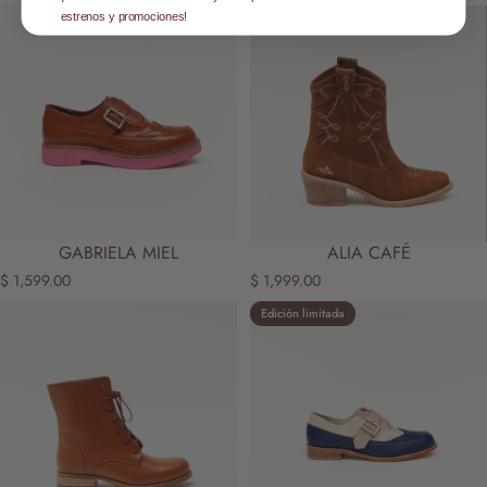
estrenos y promociones!
GABRIELA MIEL
ALIA CAFÉ
$ 1,599.00
$ 1,999.00
Edición limitada