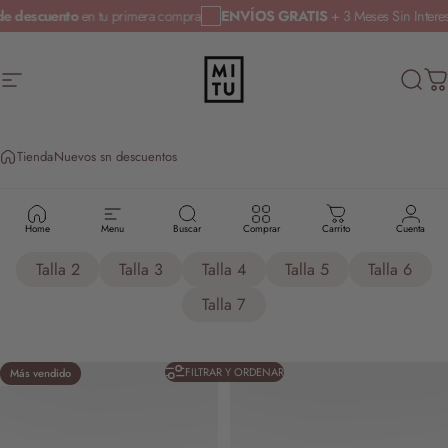
Ir directamente al contenido
% de descuento
en tu primera compra
ENVÍOS GRATIS
+ 3 Meses Sin Int
Navegación
MITU Calzado
Busca
Ca
Tienda
Nuevos sn descuentos
NUEVOS
SN
DESCUENTOS
Home
Menu
Buscar
Comprar
Carrito
Cuenta
Talla 2
Talla 3
Talla 4
Talla 5
Talla 6
Talla 7
FILTRAR Y ORDENAR
Más vendido
5.0