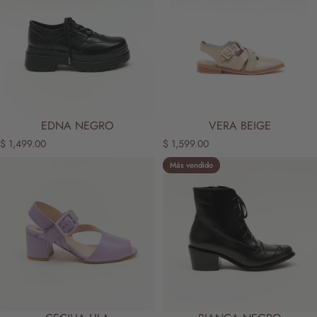
EDNA NEGRO
VERA BEIGE
$ 1,499.00
$ 1,599.00
Más vendido
5.0