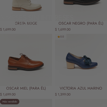
3 MESES SIN INTERESES
A partir de $2,000 MXN
GRETA BEIGE
OSCAR NEGRO (PARA ÉL)
$ 1,699.00
$ 1,699.00
5.0
OSCAR MIEL (PARA ÉL)
VICTORIA AZUL MARINO
$ 1,699.00
$ 1,399.00
Más vendido
5.0