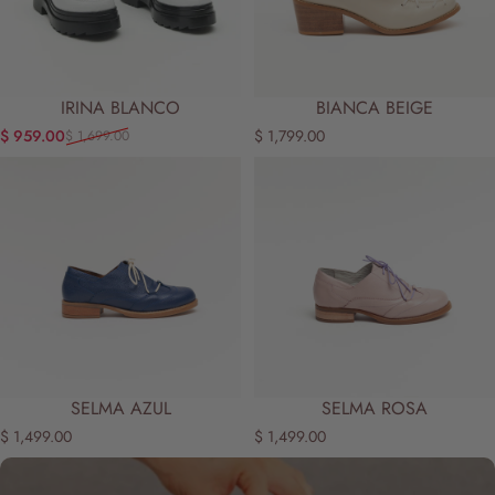
IRINA BLANCO
BIANCA BEIGE
$ 959.00
$ 1,799.00
$ 1,699.00
Precio de oferta
Precio habitual
SELMA AZUL
SELMA ROSA
$ 1,499.00
$ 1,499.00