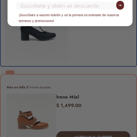
Miranda Negro Terciopelo
Email
➞
3
4
5
6
7
Agrega primero otro MITU a tu carrito para
¡Suscríbete a nuestro boletín y sé la primera en enterarte de nuestros
desbloquear el 15% OFF
estrenos y promociones!
Más en talla 3
horma angosta
Irene Miel
$ 1,499.00
AGREGAR AL CARRITO