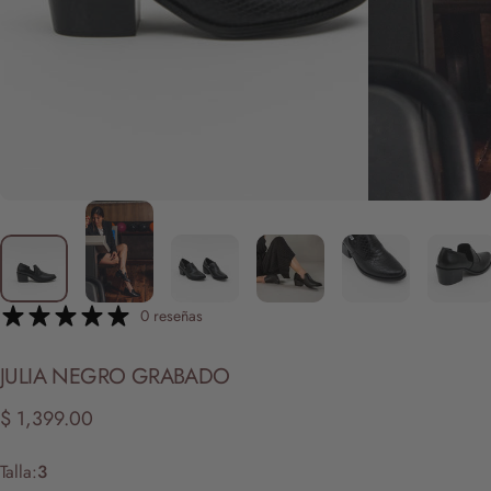
0 reseñas
JULIA
NEGRO
GRABADO
$ 1,399.00
Talla
Talla:
3