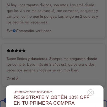
Si hay unos zapatos divinos, son estos. Los amé desde
que los ví y no me equivoqué, son comodos, coquetos y
van bien con lo que te pongas. Los tengo en 2 colores y
los pediría mil veces más.
Eve
Comprador verificado
Super lindos y duraderos. Siempre me preguntan dónde
los compré. Llevo más de 3 años usándolos una o dos
veces por semana y todavía se ven muy bien.
Cristi A.
¿PRIMERA VEZ QUE NOS VISITAS?
REGISTRATE Y OBTÉN 10% OFF
Desbloquea 15% OFF en Miranda
EN TU PRIMERA COMPRA