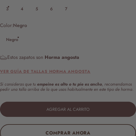
3
4
5
6
7
Color
Color:
Negro
Negro
Estos zapatos son
Horma angosta
VER GUÍA DE TALLAS HORMA ANGOSTA
Si consideras que tu
empeine es alto o tu pie es ancho
, recomendamos
pedir una talla arriba de la que usas habitualmente en este tipo de horma.
AGREGAR AL CARRITO
COMPRAR AHORA