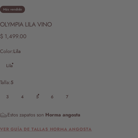
Más vendido
OLYMPIA
LILA
VINO
$ 1,499.00
Color
Color:
Lila
Lila
Talla
Talla:
5
3
4
5
6
7
Estos zapatos son
Horma angosta
VER GUÍA DE TALLAS HORMA ANGOSTA