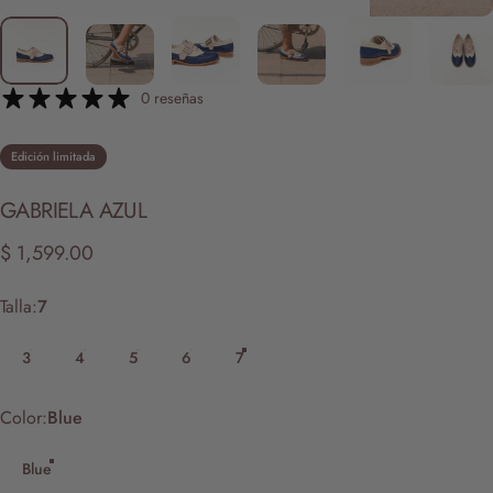
0 reseñas
Edición limitada
GABRIELA
AZUL
$ 1,599.00
Talla
Talla:
7
3
4
5
6
7
Color
Color:
Blue
Blue