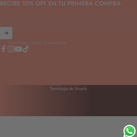
RECIBE 10% OFF EN TU PRIMERA COMPRA
Suscríbete y obtén un descuento
Facebook
Instagram
YouTube
TikTok
México (MXN $)
País/región
Tecnología de Shopify