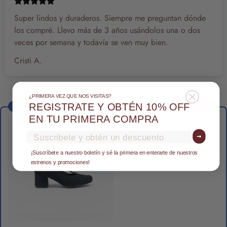
Super lindos y duraderos. Siempre me preguntan dónde
los compré. Llevo más de 3 años usándolos una o dos
veces por semana y todavía se ven muy bien.
Cristi A.
¿PRIMERA VEZ QUE NOS VISITAS?
REGISTRATE Y OBTÉN 10% OFF
Desbloquea 15% OFF en Miranda
EN TU PRIMERA COMPRA
Miranda Negro Terciopelo
3
4
5
6
7
Email
➞
Agrega primero otro MITU a tu carrito para
desbloquear el 15% OFF
¡Suscríbete a nuestro boletín y sé la primera en enterarte de nuestros
estrenos y promociones!