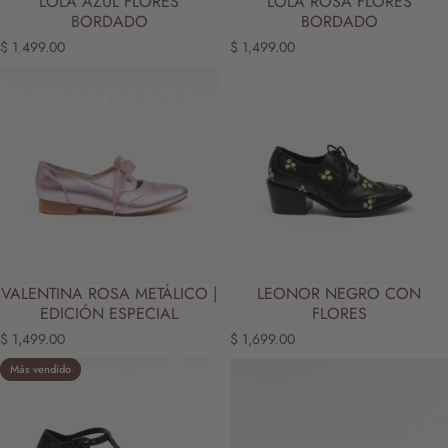
LOLA AZUL FLORES
LOLA ROSA FLORES
BORDADO
BORDADO
$ 1,499.00
$ 1,499.00
Tienda
Al trabajo/escuela con MITU 😎✨
AL
TRABAJO/ESCUELA
CON
MITU
😎✨
VALENTINA ROSA METÁLICO |
LEONOR NEGRO CON
EDICIÓN ESPECIAL
FLORES
$ 1,499.00
$ 1,699.00
Más vendido
5.0