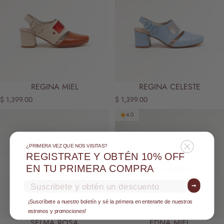
REGINA MIEL
REGINA CELESTE
$ 1,399.00
$ 1,399.00
4.0
¿PRIMERA VEZ QUE NOS VISITAS?
REGISTRATE Y OBTÉN 10% OFF
EN TU PRIMERA COMPRA
Email
➞
¡Suscríbete a nuestro boletín y sé la primera en enterarte de nuestros
estrenos y promociones!
SELMA ROSA
EDNA MIEL