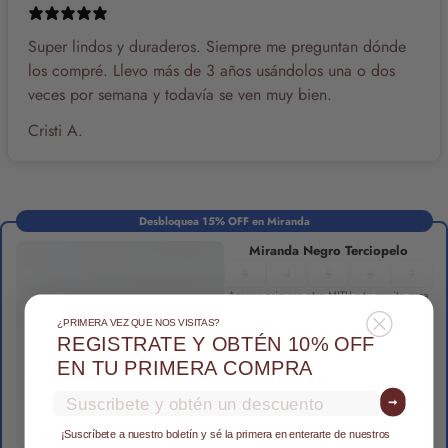
Super lindos y duraderos. Siempre me preguntan dónde
los compré. Llevo más de 3 años usándolos una o dos
veces por semana y todavía se ven muy bien.
Cristi A.
Desbloquea 15% OFF en Miranda
Miranda Negro Terciopelo
3
4
5
6
7
Agrega primero otro MITU a tu carrito para
desbloquear el 15% OFF
¿PRIMERA VEZ QUE NOS VISITAS?
REGISTRATE Y OBTÉN 10% OFF
EN TU PRIMERA COMPRA
Email
➞
¡Suscríbete a nuestro boletín y sé la primera en enterarte de nuestros