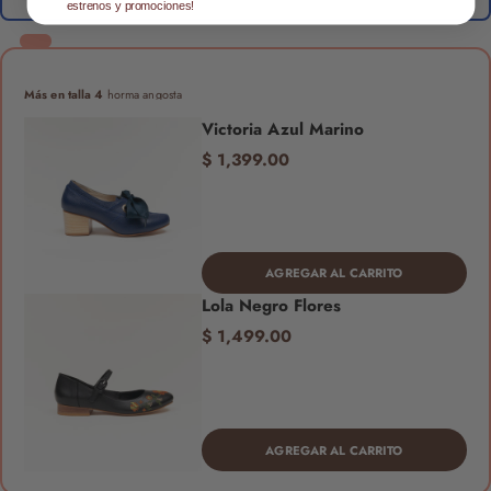
estrenos y promociones!
Más en talla 4
horma angosta
Victoria Azul Marino
$ 1,399.00
AGREGAR AL CARRITO
Lola Negro Flores
$ 1,499.00
AGREGAR AL CARRITO