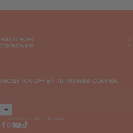
PARA CLIENTES
CONTÁCTANOS
RECIBE 10% OFF EN TU PRIMERA COMPRA
Suscríbete y obtén un descuento
Facebook
Instagram
YouTube
TikTok