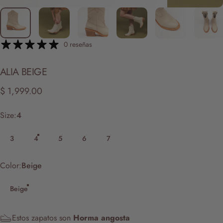
0 reseñas
ALIA
BEIGE
$ 1,999.00
Size
Size:
4
3
4
5
6
7
Color
Color:
Beige
Beige
Estos zapatos son
Horma angosta