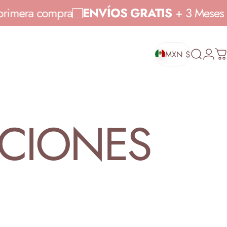
 tu primera compra
ENVÍOS GRATIS
+ 3 Mes
MXN $
Buscar
Inicia
Ca
MXN $
CIONES