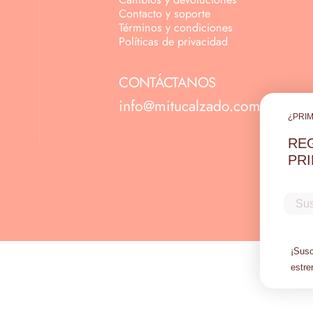
Contacto y soporte
Términos y condiciones
Políticas de privacidad
CONTÁCTANOS
info@mitucalzado.com
¿PRIM
REG
PR
Email
¡Susc
estre