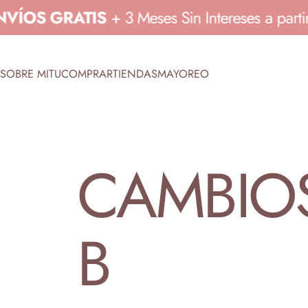
Ir directamente al contenido
ENVÍOS GRATIS
+ 3 Meses Sin Intereses a 
SOBRE MITU
COMPRAR
TIENDAS
MAYOREO
SOBRE MITU
COMPRAR
TIENDAS
MAYOREO
CAMBIO
B