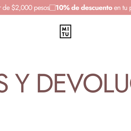
partir de $2,000 pesos
10% de descuento
en
MITU Calzado
S
Y
DEVOLU